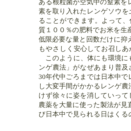
ある根粒菌が空気中の窒素を
素を取り入れたレンゲソウを
ることができます。よって、
質１００％の肥料でお米を生
低限必要な量と回数だけに抑
もやさしく安心してお召しあ
このように、体にも環境に
ンゲ農法」がなぜあまり普及
30年代中ごろまでは日本中
し大変手間がかかるレンゲ農
けず徐々に姿を消していって
農薬を大量に使った製法が見
び日本中で見られる日はくる